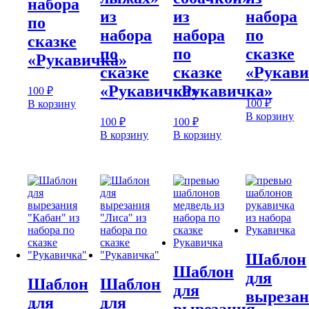
набора
из
из
набора
по
набора
набора
по
сказке
по
по
сказке
«Рукавичка»
сказке
сказке
«Рукави
«Рукавичка»
«Рукавичка»
100
₽
100
₽
В корзину
В корзину
100
₽
100
₽
В корзину
В корзину
Шаблон
Шаблон
для
Шаблон
Шаблон
для
выреза
для
для