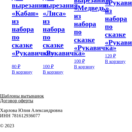
вырезания
«Рукави
вырезания
вырезания
«Медведь»
из
«Кабан»
«Лиса»
из
набора
из
из
набора
по
набора
набора
по
сказке
по
по
сказке
«Рукави
сказке
сказке
«Рукавичка»
«Рукавичка»
«Рукавичка»
120
₽
100
₽
В корзину
80
₽
100
₽
В корзину
В корзину
В корзину
Шаблоны вытынанок
Договор оферты
Харлова Юлия Александровна
ИНН 781612936077
© 2023