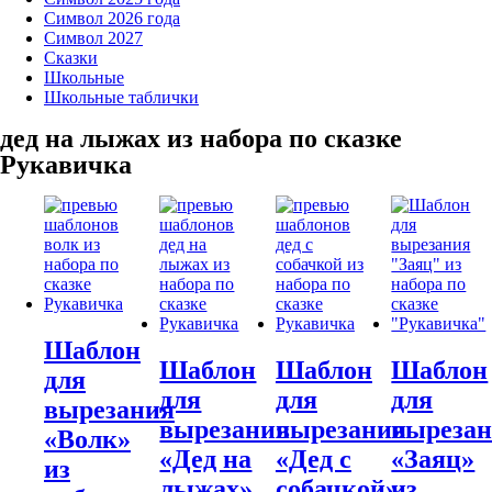
Символ 2026 года
Символ 2027
Сказки
Школьные
Школьные таблички
дед на лыжах из набора по сказке
Рукавичка
Шаблон
Шаблон
Шаблон
Шаблон
для
для
для
для
вырезания
вырезания
вырезания
выреза
«Волк»
«Дед на
«Дед с
«Заяц»
из
лыжах»
собачкой»
из