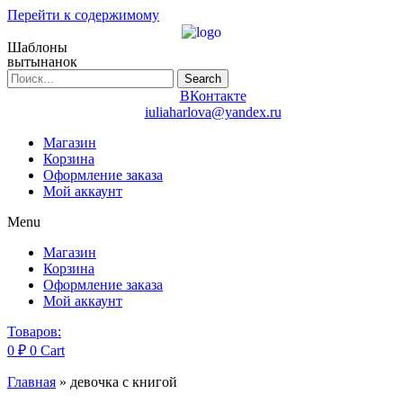
Перейти к содержимому
Шаблоны
вытынанок
Search
ВКонтакте
iuliaharlova@yandex.ru
Магазин
Корзина
Оформление заказа
Мой аккаунт
Menu
Магазин
Корзина
Оформление заказа
Мой аккаунт
Товаров:
0
₽
0
Cart
Главная
»
девочка с книгой