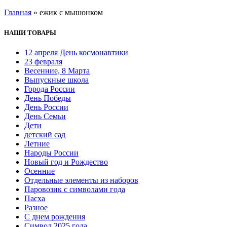
Главная
»
ежик с мышонком
НАШИ ТОВАРЫ
12 апреля День космонавтики
23 февраля
Весенние, 8 Марта
Выпускные школа
Города России
День Победы
День России
День Семьи
Дети
детский сад
Летние
Народы России
Новый год и Рождество
Осенние
Отдельные элементы из наборов
Паровозик с символами года
Пасха
Разное
С днем рождения
Символ 2025 года