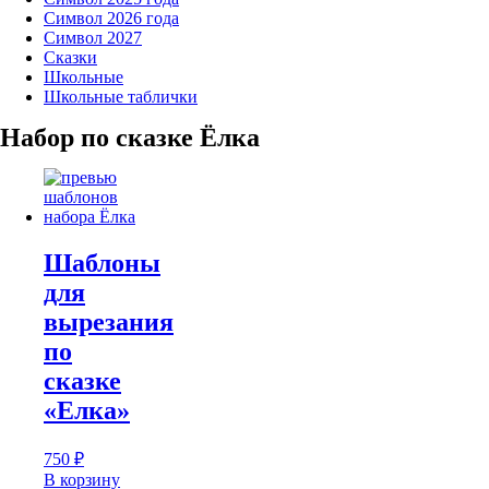
Символ 2026 года
Символ 2027
Сказки
Школьные
Школьные таблички
Набор по сказке Ёлка
Шаблоны
для
вырезания
по
сказке
«Елка»
750
₽
В корзину