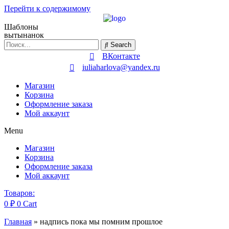
Перейти к содержимому
Шаблоны
вытынанок
Search
ВКонтакте
iuliaharlova@yandex.ru
Магазин
Корзина
Оформление заказа
Мой аккаунт
Menu
Магазин
Корзина
Оформление заказа
Мой аккаунт
Товаров:
0
₽
0
Cart
Главная
»
надпись пока мы помним прошлое