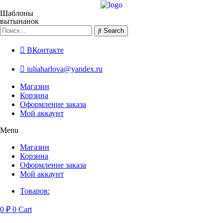
Перейти
к
Шаблоны
вытынанок
содержимому
Search
ВКонтакте
iuliaharlova@yandex.ru
Магазин
Корзина
Оформление заказа
Мой аккаунт
Menu
Магазин
Корзина
Оформление заказа
Мой аккаунт
Товаров:
0
₽
0
Cart