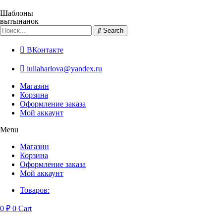
Перейти
к
Шаблоны
вытынанок
содержимому
Search
ВКонтакте
iuliaharlova@yandex.ru
Магазин
Корзина
Оформление заказа
Мой аккаунт
Menu
Магазин
Корзина
Оформление заказа
Мой аккаунт
Товаров:
0
₽
0
Cart