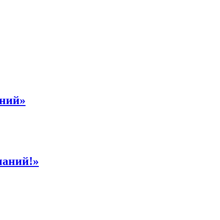
аний»
наний!»