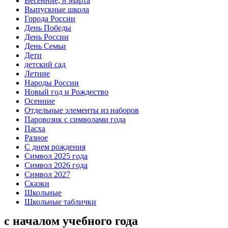
Весенние, 8 Марта
Выпускные школа
Города России
День Победы
День России
День Семьи
Дети
детский сад
Летние
Народы России
Новый год и Рождество
Осенние
Отдельные элементы из наборов
Паровозик с символами года
Пасха
Разное
С днем рождения
Символ 2025 года
Символ 2026 года
Символ 2027
Сказки
Школьные
Школьные таблички
с началом учебного года