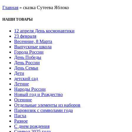
Главная
»
сказка Сутеева Яблоко
НАШИ ТОВАРЫ
12 апреля День космонавтики
23 февраля
Весенние, 8 Марта
Выпускные школа
Города России
День Победы
День России
День Семьи
Дети
детский сад
Летние
Народы России
Новый год и Рождество
Осенние
Отдельные элементы из наборов
Паровозик с символами года
Пасха
Разное
С днем рождения
Символ 2025 года