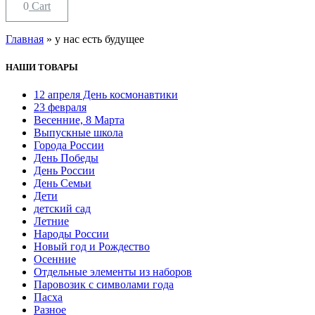
0
Cart
Главная
»
у нас есть будущее
НАШИ ТОВАРЫ
12 апреля День космонавтики
23 февраля
Весенние, 8 Марта
Выпускные школа
Города России
День Победы
День России
День Семьи
Дети
детский сад
Летние
Народы России
Новый год и Рождество
Осенние
Отдельные элементы из наборов
Паровозик с символами года
Пасха
Разное