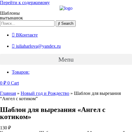
Перейти к содержимому
Шаблоны
вытынанок
Search
ВКонтакте
iuliaharlova@yandex.ru
Menu
Товаров:
0
₽
0
Cart
Главная
»
Новый год и Рождество
»
Шаблон для вырезания
“Ангел с котиком”
Шаблон для вырезания «Ангел с
котиком»
130
₽