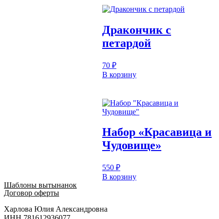
Дракончик с
петардой
70
₽
В корзину
Набор «Красавица и
Чудовище»
550
₽
В корзину
Шаблоны вытынанок
Договор оферты
Харлова Юлия Александровна
ИНН 781612936077