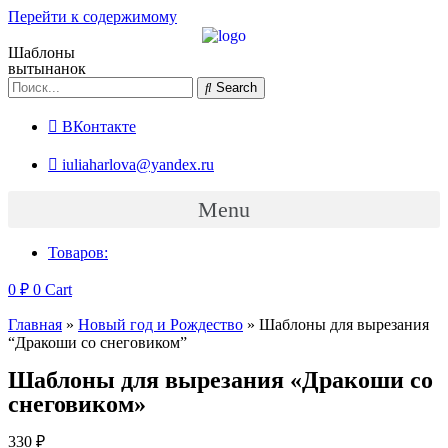
Перейти к содержимому
Шаблоны
вытынанок
Search
ВКонтакте
iuliaharlova@yandex.ru
Menu
Товаров:
0
₽
0
Cart
Главная
»
Новый год и Рождество
»
Шаблоны для вырезания
“Дракоши со снеговиком”
Шаблоны для вырезания «Дракоши со
снеговиком»
330
₽