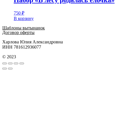
Набор «В лесу родилась ёлочка»
750
₽
В корзину
Шаблоны вытынанок
Договор оферты
Харлова Юлия Александровна
ИНН 781612936077
© 2023