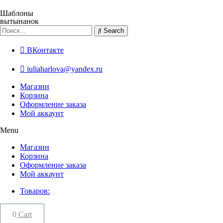
Перейти
к
Шаблоны
вытынанок
содержимому
Search
ВКонтакте
iuliaharlova@yandex.ru
Магазин
Корзина
Оформление заказа
Мой аккаунт
Menu
Магазин
Корзина
Оформление заказа
Мой аккаунт
Товаров:
0
Cart