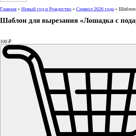
Главная
»
Новый год и Рождество
»
Символ 2026 года
»
Шаблон 
Шаблон для вырезания «Лошадка с под
100
₽
Количество
товара
Шаблон
для
вырезания
"Лошадка
с
подарками"