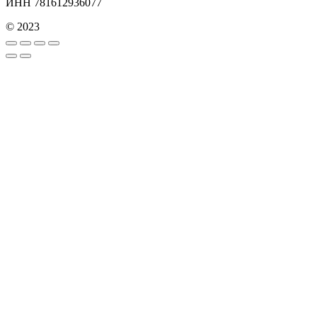
ИНН 781612936077
© 2023