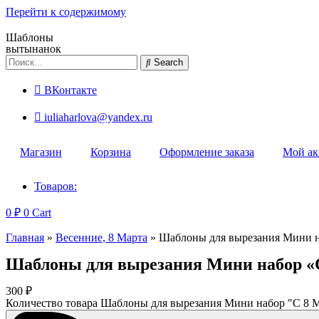
Перейти к содержимому
Шаблоны
вытынанок
Search
ВКонтакте
iuliaharlova@yandex.ru
Магазин
Корзина
Оформление заказа
Мой ак
Товаров:
0
₽
0
Cart
Главная
»
Весенние, 8 Марта
»
Шаблоны для вырезания Мини н
Шаблоны для вырезания Мини набор «
300
₽
Количество товара Шаблоны для вырезания Мини набор "С 8 М