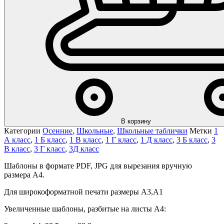
В корзину
Категории
Осенние
,
Школьные
,
Школьные таблички
Метки
1
А класс
,
1 Б класс
,
1 В класс
,
1 Г класс
,
1 Д класс
,
3 Б класс
,
3
В класс
,
3 Г класс
,
3Д класс
Шаблоны в формате PDF, JPG для вырезания вручную
размера А4.
Для широкоформатной печати размеры А3,А1
Увеличенные шаблоны, разбитые на листы А4: