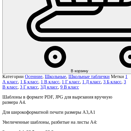
В корзину
Категории
Осенние
,
Школьные
,
Школьные таблички
Метки
1
А класс
,
1 Б класс
,
1 В класс
,
1 Г класс
,
1 Д класс
,
3 Б класс
,
3
В класс
,
3 Г класс
,
3Д класс
,
9 В класс
Шаблоны в формате PDF, JPG для вырезания вручную
размера А4.
Для широкоформатной печати размеры А3,А1
Увеличенные шаблоны, разбитые на листы А4: