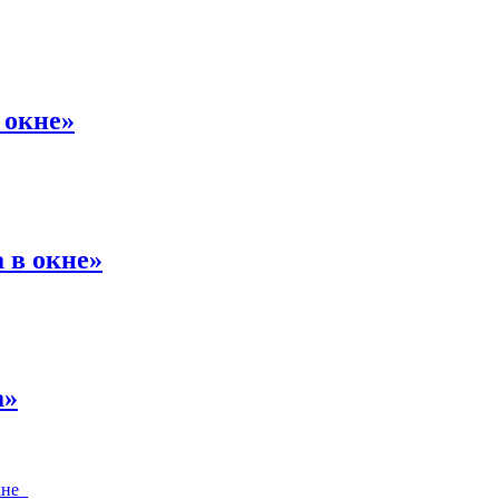
 окне»
 в окне»
а»