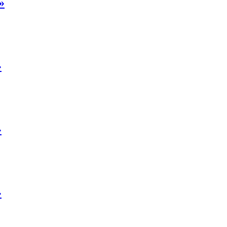
»
»
»
»