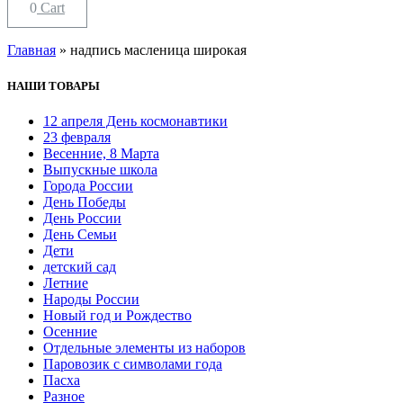
0
Cart
Главная
»
надпись масленица широкая
НАШИ ТОВАРЫ
12 апреля День космонавтики
23 февраля
Весенние, 8 Марта
Выпускные школа
Города России
День Победы
День России
День Семьи
Дети
детский сад
Летние
Народы России
Новый год и Рождество
Осенние
Отдельные элементы из наборов
Паровозик с символами года
Пасха
Разное