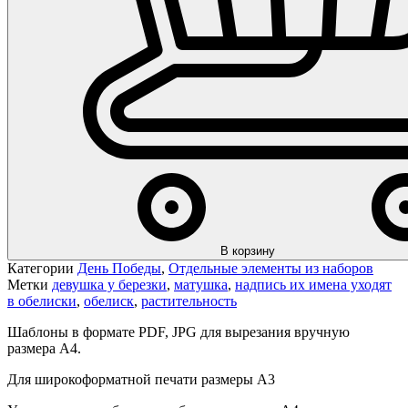
В корзину
Категории
День Победы
,
Отдельные элементы из наборов
Метки
девушка у березки
,
матушка
,
надпись их имена уходят
в обелиски
,
обелиск
,
растительность
Шаблоны в формате PDF, JPG для вырезания вручную
размера А4.
Для широкоформатной печати размеры А3