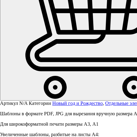
Артикул
N/A
Категории
Новый год и Рождество
,
Отдельные эле
Шаблоны в формате PDF, JPG для вырезания вручную размера А
Для широкоформатной печати размеры А3, А1
Увеличенные шаблоны, разбитые на листы А4: