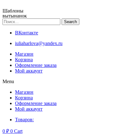
Перейти
к
Шаблоны
вытынанок
содержимому
Search
ВКонтакте
iuliaharlova@yandex.ru
Магазин
Корзина
Оформление заказа
Мой аккаунт
Menu
Магазин
Корзина
Оформление заказа
Мой аккаунт
Товаров:
0
₽
0
Cart