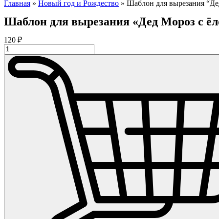
Главная
»
Новый год и Рождество
»
Шаблон для вырезания “Де
Шаблон для вырезания «Дед Мороз с ё
120
₽
Количество
товара
Шаблон
для
вырезания
"Дед
Мороз
с
ёлочкой"