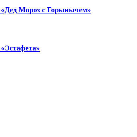
 «Дед Мороз с Горынычем»
 «Эстафета»