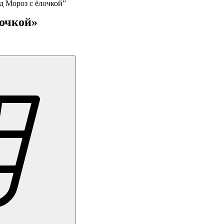
д Мороз с ёлочкой”
лочкой»